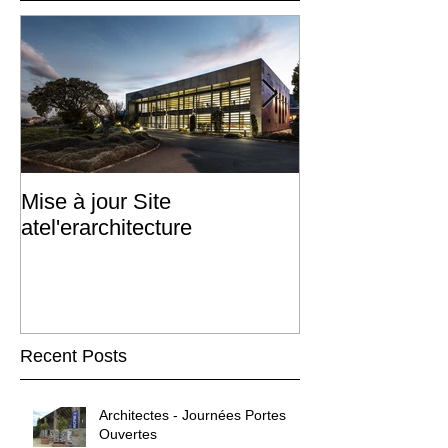
Mise à jour Site
L'ARCHITEC
atel'erarchitecture
URDHUI
Recent Posts
Architectes - Journées Portes
Ouvertes