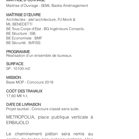
Maitrise d'Ouvrage : SEML Bastia
Aménagement
MAÎTRISE D’ŒUVRE
Architectes : atel’architecture, PJ Monti &
ML BENEDETTI
BE
Tous Corps d'Etat : BG Ingénieurs Conseils.
BE
Structure : ISB.
BE
Economiste : BMF
BE
Sécurité : BATISS
PROGRAMME
Réalisation d'un ensemble de bureaux.
SURFACE
SP : 10100 m2.
MISSION
Base MOP - Concours 2018
COÛT DES TRAVAUX
17,60 M€ h.t.
DATE DE LIVRAISON
Projet lauréat - Concours classé sans suite.
METROPOLIA, place publique verticale à
ERBAJOLO
Le cheminement piéton sera remis au